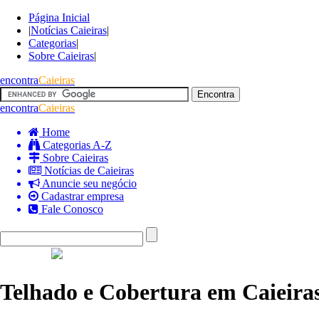
Página Inicial
|
Notícias Caieiras
|
Categorias
|
Sobre Caieiras
|
encontra
Caieiras
encontra
Caieiras
Home
Categorias A-Z
Sobre Caieiras
Notícias de Caieiras
Anuncie seu negócio
Cadastrar empresa
Fale Conosco
Telhado e Cobertura em Caieira