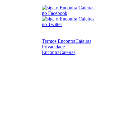
Termos EncontraCaieiras
|
Privacidade
EncontraCaieiras