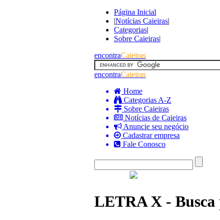
Página Inicial
|
Notícias Caieiras
|
Categorias
|
Sobre Caieiras
|
encontra
Caieiras
encontra
Caieiras
Home
Categorias A-Z
Sobre Caieiras
Notícias de Caieiras
Anuncie seu negócio
Cadastrar empresa
Fale Conosco
LETRA X - Busca p