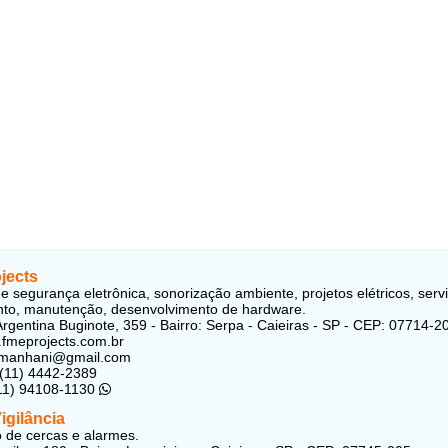
jects
de segurança eletrônica, sonorização ambiente, projetos elétricos, serv
to, manutenção, desenvolvimento de hardware.
rgentina Buginote, 359 - Bairro: Serpa - Caieiras - SP - CEP: 07714-2
.fmeprojects.com.br
femanhani@gmail.com
 (11) 4442-2389
(11) 94108-1130
Vigilância
o de cercas e alarmes.