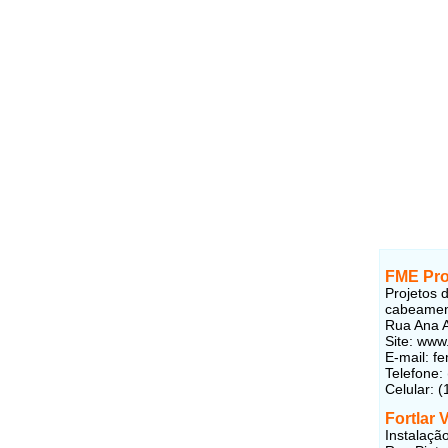
FME Pro
Projetos 
cabeamen
Rua Ana A
Site: www
E-mail: 
Telefone:
Celular: 
Fortlar 
Instalaçã