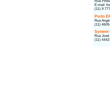
Rua Pinta
E-mail: f
(11) 9.77
Porto E
Rua Angéli
(11) 4605
System 
Rua José 
(11) 4442