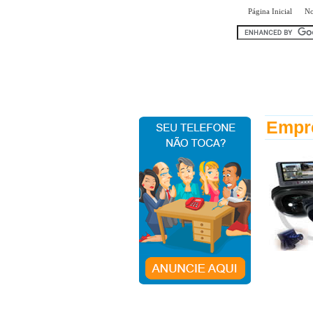
|
Página Inicial
No
encontr
Empre