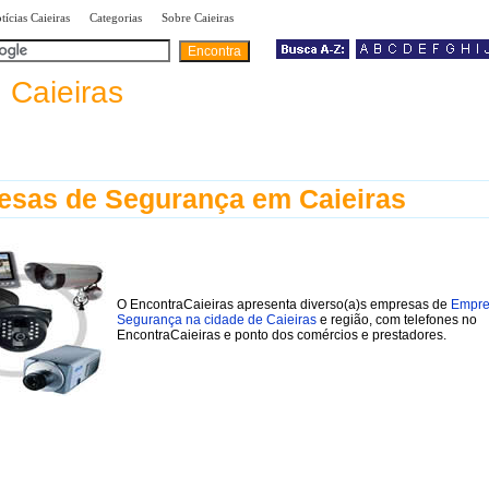
|
|
|
tícias Caieiras
Categorias
Sobre Caieiras
a
Caieiras
sas de Segurança em Caieiras
O EncontraCaieiras apresenta diverso(a)s empresas de
Empre
Segurança na cidade de Caieiras
e região, com telefones no
EncontraCaieiras e ponto dos comércios e prestadores.