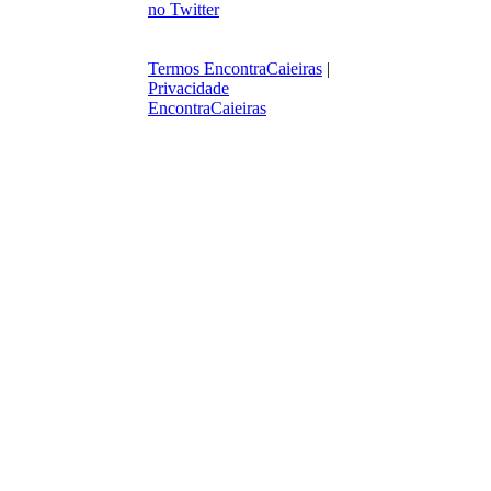
Termos EncontraCaieiras
|
Privacidade
EncontraCaieiras