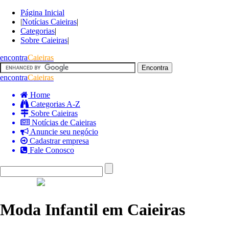
Página Inicial
|
Notícias Caieiras
|
Categorias
|
Sobre Caieiras
|
encontra
Caieiras
encontra
Caieiras
Home
Categorias A-Z
Sobre Caieiras
Notícias de Caieiras
Anuncie seu negócio
Cadastrar empresa
Fale Conosco
Moda Infantil em Caieiras