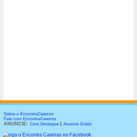
Sobre o EncontraCaieiras
Fale com EncontraCaieiras
ANUNCIE:
|
Com Destaque
Anuncie Grátis