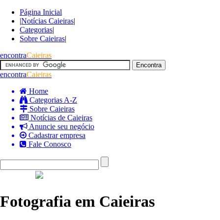
Página Inicial
|
Notícias Caieiras
|
Categorias
|
Sobre Caieiras
|
encontra
Caieiras
encontra
Caieiras
Home
Categorias A-Z
Sobre Caieiras
Notícias de Caieiras
Anuncie seu negócio
Cadastrar empresa
Fale Conosco
Fotografia em Caieiras