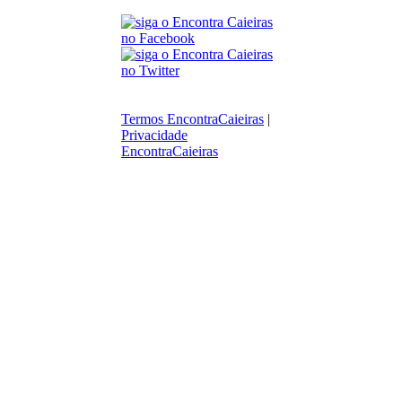
Termos EncontraCaieiras
|
Privacidade
EncontraCaieiras