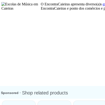
O EncontraCaieiras apresenta diverso(a)s
e
EncontraCaieiras e ponto dos comércios e p