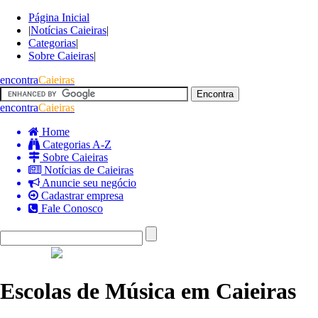
Página Inicial
|
Notícias Caieiras
|
Categorias
|
Sobre Caieiras
|
encontra
Caieiras
encontra
Caieiras
Home
Categorias A-Z
Sobre Caieiras
Notícias de Caieiras
Anuncie seu negócio
Cadastrar empresa
Fale Conosco
Escolas de Música em Caieiras