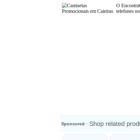
O EncontraC
telefones n