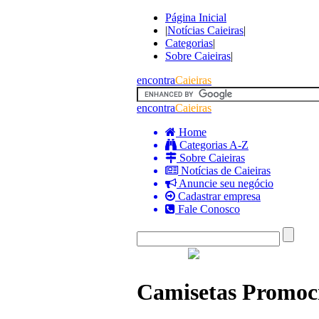
Página Inicial
|
Notícias Caieiras
|
Categorias
|
Sobre Caieiras
|
encontra
Caieiras
encontra
Caieiras
Home
Categorias A-Z
Sobre Caieiras
Notícias de Caieiras
Anuncie seu negócio
Cadastrar empresa
Fale Conosco
Camisetas Promoci