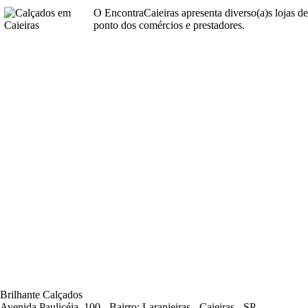
O EncontraCaieiras apresenta diverso(a)s lojas d
ponto dos comércios e prestadores.
Brilhante Calçados
Avenida Paulicéia, 100 - Bairro: Laranjeiras - Caieiras - SP