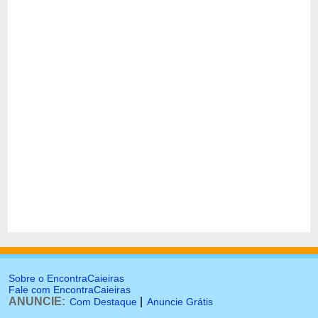
Sobre o EncontraCaieiras
Fale com EncontraCaieiras
ANUNCIE:
|
Com Destaque
Anuncie Grátis